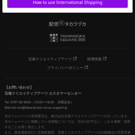
宝塚クリエイティブアーツ
採用情報
プライバシーポリシー
【お問い合わせ】
宝塚クリエイティブアーツ カスタマーセンター
Tel. 0797-83-6000（10:00〜18:00 月曜定休）
Mail info-tca@takarazuka-revue-support.jp
当ホームページの管理運営は、株式会社宝塚クリエイティブアーツが行っています。
当ホームページに掲載している情報については、当社の許可なく、これを複製・改変
することを固く禁止します。
また、阪急電鉄並びに宝塚歌劇団、宝塚クリエイティブアーツの出版物ほか写真等著