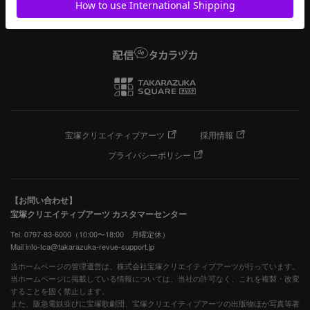
宝塚クリエイティブアーツ
採用情報
プライバシーポリシー
【お問い合わせ】
宝塚クリエイティブアーツ カスタマーセンター
Tel. 0797-83-6000（10:00〜18:00 月曜定休）
Mail info-tca@takarazuka-revue-support.jp
当ホームページの管理運営は、株式会社宝塚クリエイティブアーツが行っています。
当ホームページに掲載している情報については、当社の許可なく、これを複製・改変
することを固く禁止します。
また、阪急電鉄並びに宝塚歌劇団、宝塚クリエイティブアーツの出版物ほか写真等著