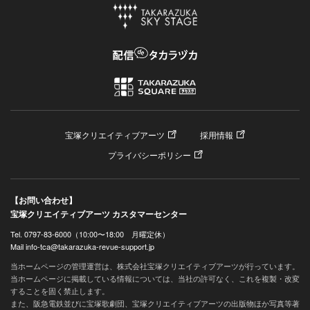
宝塚クリエイティブアーツ
採用情報
プライバシーポリシー
【お問い合わせ】
宝塚クリエイティブアーツ カスタマーセンター
Tel. 0797-83-6000（10:00〜18:00 月曜定休）
Mail info-tca@takarazuka-revue-support.jp
当ホームページの管理運営は、株式会社宝塚クリエイティブアーツが行っています。
当ホームページに掲載している情報については、当社の許可なく、これを複製・改変
することを固く禁止します。
また、阪急電鉄並びに宝塚歌劇団、宝塚クリエイティブアーツの出版物ほか写真等著