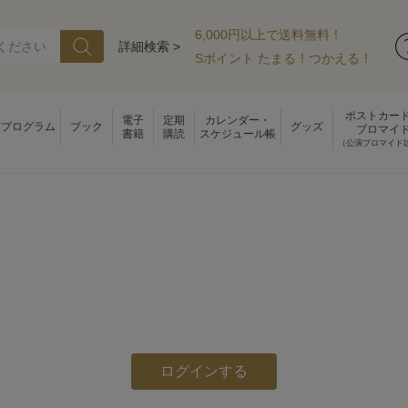
6,000円以上で送料無料！
詳細検索 >
Sポイント たまる！つかえる！
ポストカー
電子
定期
カレンダー・
演プログラム
ブック
グッズ
ブロマイ
書籍
購読
スケジュール帳
（公演ブロマイド