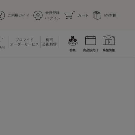
会員登録
ご利用ガイド
カート
My本棚
/ログイン
ド・
ブロマイド
梅田
ド
オーダーサービス
芸術劇場
以外）
特集
商品販売日
店舗情報