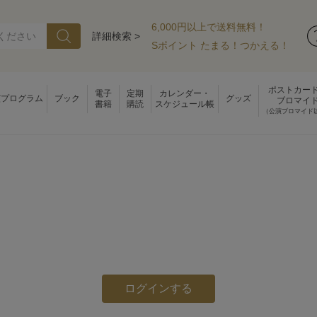
6,000円以上で送料無料！
詳細検索 >
Sポイント たまる！つかえる！
ポストカー
電子
定期
カレンダー・
演プログラム
ブック
グッズ
ブロマイ
書籍
購読
スケジュール帳
（公演ブロマイド