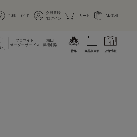
会員登録
ご利用ガイド
カート
My本棚
/ログイン
ド・
ブロマイド
梅田
ド
オーダーサービス
芸術劇場
以外）
特集
商品販売日
店舗情報