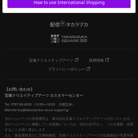
宝塚クリエイティブアーツ
採用情報
プライバシーポリシー
【お問い合わせ】
宝塚クリエイティブアーツ カスタマーセンター
Tel. 0797-83-6000（10:00〜18:00 月曜定休）
Mail info-tca@takarazuka-revue-support.jp
当ホームページの管理運営は、株式会社宝塚クリエイティブアーツが行っています。
当ホームページに掲載している情報については、当社の許可なく、これを複製・改変
することを固く禁止します。
また、阪急電鉄並びに宝塚歌劇団、宝塚クリエイティブアーツの出版物ほか写真等著