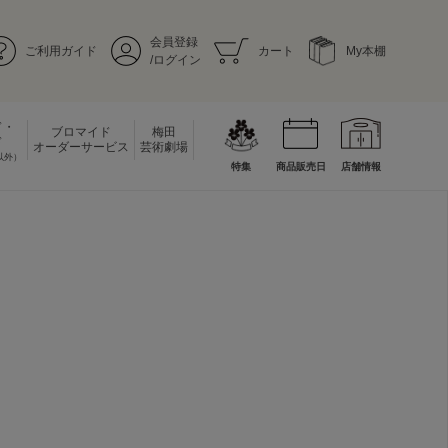
会員登録
ご利用ガイド
カート
My本棚
/ログイン
ド・
ブロマイド
梅田
ド
オーダーサービス
芸術劇場
以外）
特集
商品販売日
店舗情報