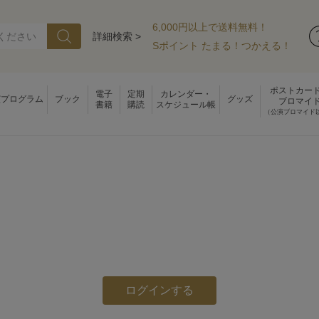
6,000円以上で送料無料！
詳細検索 >
Sポイント たまる！つかえる！
ポストカー
電子
定期
カレンダー・
演プログラム
ブック
グッズ
ブロマイ
書籍
購読
スケジュール帳
（公演ブロマイド