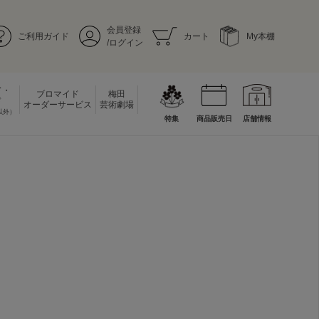
会員登録
ご利用ガイド
カート
My本棚
/ログイン
ド・
ブロマイド
梅田
ド
オーダーサービス
芸術劇場
以外）
特集
商品販売日
店舗情報