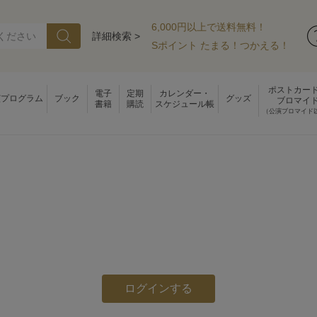
6,000円以上で送料無料！
詳細検索 >
Sポイント たまる！つかえる！
ポストカー
電子
定期
カレンダー・
演プログラム
ブック
グッズ
ブロマイ
書籍
購読
スケジュール帳
（公演ブロマイド