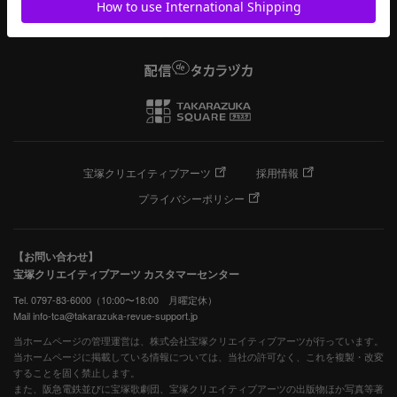
宝塚クリエイティブアーツ
採用情報
プライバシーポリシー
【お問い合わせ】
宝塚クリエイティブアーツ カスタマーセンター
Tel. 0797-83-6000（10:00〜18:00 月曜定休）
Mail info-tca@takarazuka-revue-support.jp
当ホームページの管理運営は、株式会社宝塚クリエイティブアーツが行っています。
当ホームページに掲載している情報については、当社の許可なく、これを複製・改変
することを固く禁止します。
また、阪急電鉄並びに宝塚歌劇団、宝塚クリエイティブアーツの出版物ほか写真等著