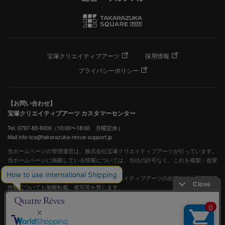
宝塚クリエイティブアーツ
採用情報
プライバシーポリシー
【お問い合わせ】
宝塚クリエイティブアーツ カスタマーセンター
Tel. 0797-83-6000（10:00〜18:00 月曜定休）
Mail info-tca@takarazuka-revue-support.jp
当ホームページの管理運営は、株式会社宝塚クリエイティブアーツが行っています。
当ホームページに掲載している情報については、当社の許可なく、これを複製・改変
することを固く禁止します。
また、阪急電鉄並びに宝塚歌劇団、宝塚クリエイティブアーツの出版物ほか写真等著
作物についても無断転載、複写等を禁じます。
宝塚歌劇公式ホームページ
JASRAC許諾番号：S0507081515