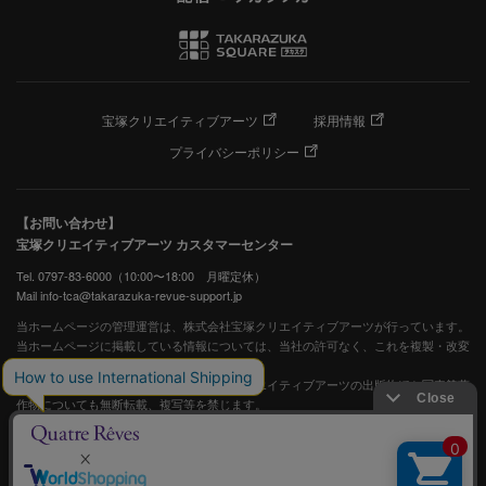
宝塚クリエイティブアーツ
採用情報
プライバシーポリシー
【お問い合わせ】
宝塚クリエイティブアーツ カスタマーセンター
Tel. 0797-83-6000（10:00〜18:00 月曜定休）
Mail info-tca@takarazuka-revue-support.jp
当ホームページの管理運営は、株式会社宝塚クリエイティブアーツが行っています。
当ホームページに掲載している情報については、当社の許可なく、これを複製・改変
することを固く禁止します。
また、阪急電鉄並びに宝塚歌劇団、宝塚クリエイティブアーツの出版物ほか写真等著
作物についても無断転載、複写等を禁じます。
宝塚歌劇公式ホームページ
JASRAC許諾番号：S0507081515