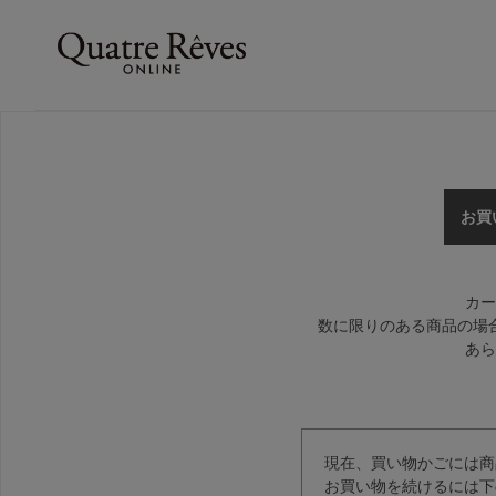
お買
カー
数に限りのある商品の場
あら
現在、買い物かごには商
お買い物を続けるには下