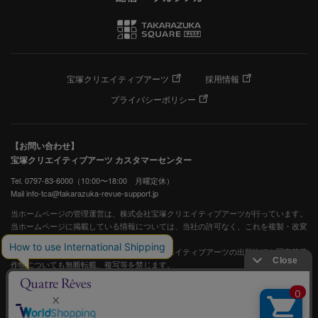
宝塚クリエイティブアーツ
採用情報
プライバシーポリシー
【お問い合わせ】
宝塚クリエイティブアーツ カスタマーセンター
Tel. 0797-83-6000（10:00〜18:00 月曜定休）
Mail info-tca@takarazuka-revue-support.jp
当ホームページの管理運営は、株式会社宝塚クリエイティブアーツが行っています。
当ホームページに掲載している情報については、当社の許可なく、これを複製・改変
することを固く禁止します。
また、阪急電鉄並びに宝塚歌劇団、宝塚クリエイティブアーツの出版物ほか写真等著
作物についても無断転載、複写等を禁じます。
宝塚歌劇公式ホームページ
JASRAC許諾番号：S0507081515