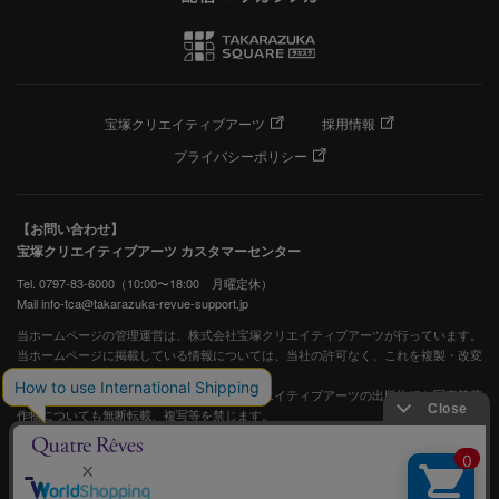
宝塚クリエイティブアーツ
採用情報
プライバシーポリシー
【お問い合わせ】
宝塚クリエイティブアーツ カスタマーセンター
Tel. 0797-83-6000（10:00〜18:00 月曜定休）
Mail info-tca@takarazuka-revue-support.jp
当ホームページの管理運営は、株式会社宝塚クリエイティブアーツが行っています。
当ホームページに掲載している情報については、当社の許可なく、これを複製・改変
することを固く禁止します。
また、阪急電鉄並びに宝塚歌劇団、宝塚クリエイティブアーツの出版物ほか写真等著
作物についても無断転載、複写等を禁じます。
宝塚歌劇公式ホームページ
JASRAC許諾番号：S0507081515