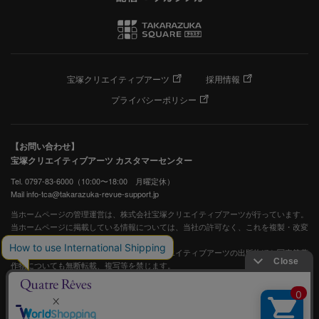
宝塚クリエイティブアーツ
採用情報
プライバシーポリシー
【お問い合わせ】
宝塚クリエイティブアーツ カスタマーセンター
Tel. 0797-83-6000（10:00〜18:00 月曜定休）
Mail info-tca@takarazuka-revue-support.jp
当ホームページの管理運営は、株式会社宝塚クリエイティブアーツが行っています。
当ホームページに掲載している情報については、当社の許可なく、これを複製・改変
することを固く禁止します。
また、阪急電鉄並びに宝塚歌劇団、宝塚クリエイティブアーツの出版物ほか写真等著
作物についても無断転載、複写等を禁じます。
宝塚歌劇公式ホームページ
JASRAC許諾番号：S0507081515