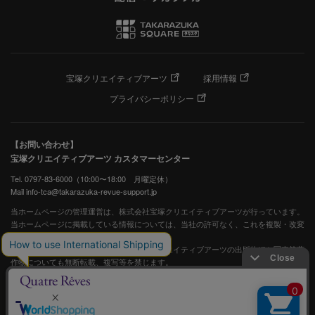
宝塚クリエイティブアーツ
採用情報
プライバシーポリシー
【お問い合わせ】
宝塚クリエイティブアーツ カスタマーセンター
Tel. 0797-83-6000（10:00〜18:00 月曜定休）
Mail info-tca@takarazuka-revue-support.jp
当ホームページの管理運営は、株式会社宝塚クリエイティブアーツが行っています。
当ホームページに掲載している情報については、当社の許可なく、これを複製・改変
することを固く禁止します。
また、阪急電鉄並びに宝塚歌劇団、宝塚クリエイティブアーツの出版物ほか写真等著
作物についても無断転載、複写等を禁じます。
宝塚歌劇公式ホームページ
JASRAC許諾番号：S0507081515