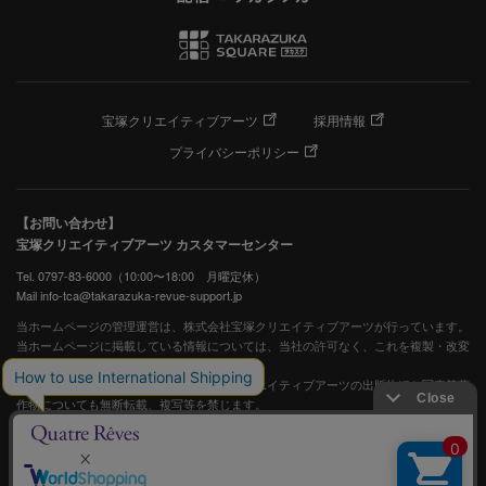
宝塚クリエイティブアーツ
採用情報
プライバシーポリシー
【お問い合わせ】
宝塚クリエイティブアーツ カスタマーセンター
Tel. 0797-83-6000（10:00〜18:00 月曜定休）
Mail info-tca@takarazuka-revue-support.jp
当ホームページの管理運営は、株式会社宝塚クリエイティブアーツが行っています。
当ホームページに掲載している情報については、当社の許可なく、これを複製・改変
することを固く禁止します。
また、阪急電鉄並びに宝塚歌劇団、宝塚クリエイティブアーツの出版物ほか写真等著
作物についても無断転載、複写等を禁じます。
宝塚歌劇公式ホームページ
JASRAC許諾番号：S0507081515