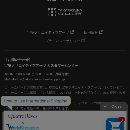
宝塚クリエイティブアーツ
採用情報
プライバシーポリシー
【お問い合わせ】
宝塚クリエイティブアーツ カスタマーセンター
Tel. 0797-83-6000（10:00〜18:00 月曜定休）
Mail info-tca@takarazuka-revue-support.jp
当ホームページの管理運営は、株式会社宝塚クリエイティブアーツが行っています。
当ホームページに掲載している情報については、当社の許可なく、これを複製・改変
することを固く禁止します。
また、阪急電鉄並びに宝塚歌劇団、宝塚クリエイティブアーツの出版物ほか写真等著
作物についても無断転載、複写等を禁じます。
宝塚歌劇公式ホームページ
JASRAC許諾番号：S0507081515