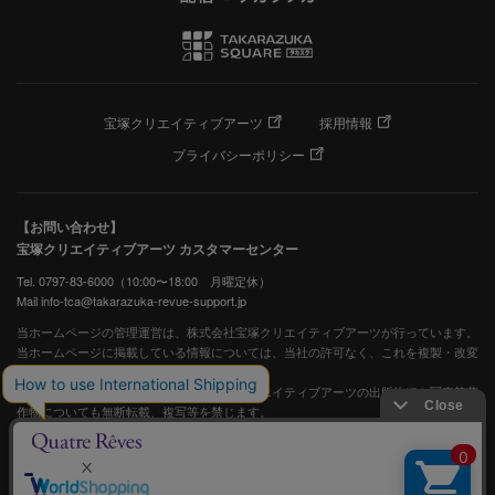
宝塚クリエイティブアーツ
採用情報
プライバシーポリシー
【お問い合わせ】
宝塚クリエイティブアーツ カスタマーセンター
Tel. 0797-83-6000（10:00〜18:00 月曜定休）
Mail info-tca@takarazuka-revue-support.jp
当ホームページの管理運営は、株式会社宝塚クリエイティブアーツが行っています。
当ホームページに掲載している情報については、当社の許可なく、これを複製・改変
することを固く禁止します。
また、阪急電鉄並びに宝塚歌劇団、宝塚クリエイティブアーツの出版物ほか写真等著
作物についても無断転載、複写等を禁じます。
宝塚歌劇公式ホームページ
JASRAC許諾番号：S0507081515