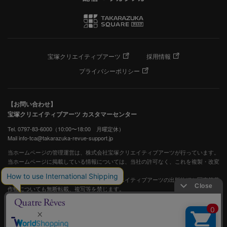
宝塚クリエイティブアーツ
採用情報
プライバシーポリシー
【お問い合わせ】
宝塚クリエイティブアーツ カスタマーセンター
Tel. 0797-83-6000（10:00〜18:00 月曜定休）
Mail info-tca@takarazuka-revue-support.jp
当ホームページの管理運営は、株式会社宝塚クリエイティブアーツが行っています。
当ホームページに掲載している情報については、当社の許可なく、これを複製・改変
することを固く禁止します。
また、阪急電鉄並びに宝塚歌劇団、宝塚クリエイティブアーツの出版物ほか写真等著
作物についても無断転載、複写等を禁じます。
宝塚歌劇公式ホームページ
JASRAC許諾番号：S0507081515