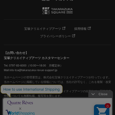
宝塚クリエイティブアーツ
採用情報
プライバシーポリシー
【お問い合わせ】
宝塚クリエイティブアーツ カスタマーセンター
Tel. 0797-83-6000（10:00〜18:00 月曜定休）
Mail info-tca@takarazuka-revue-support.jp
当ホームページの管理運営は、株式会社宝塚クリエイティブアーツが行っています。
当ホームページに掲載している情報については、当社の許可なく、これを複製・改変
することを固く禁止します。
また、阪急電鉄並びに宝塚歌劇団、宝塚クリエイティブアーツの出版物ほか写真等著
作物についても無断転載、複写等を禁じます。
宝塚歌劇公式ホームページ
JASRAC許諾番号：S0507081515