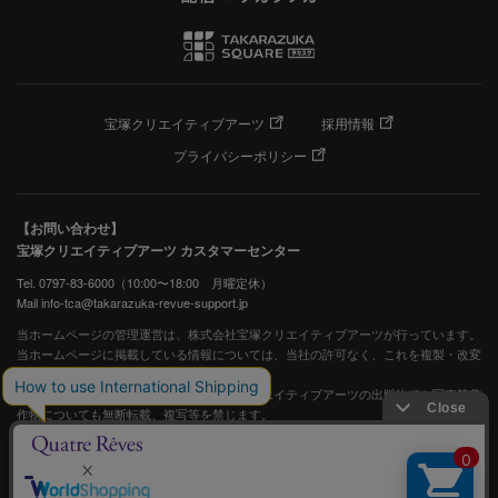
宝塚クリエイティブアーツ
採用情報
プライバシーポリシー
【お問い合わせ】
宝塚クリエイティブアーツ カスタマーセンター
Tel. 0797-83-6000（10:00〜18:00 月曜定休）
Mail info-tca@takarazuka-revue-support.jp
当ホームページの管理運営は、株式会社宝塚クリエイティブアーツが行っています。
当ホームページに掲載している情報については、当社の許可なく、これを複製・改変
することを固く禁止します。
また、阪急電鉄並びに宝塚歌劇団、宝塚クリエイティブアーツの出版物ほか写真等著
作物についても無断転載、複写等を禁じます。
宝塚歌劇公式ホームページ
JASRAC許諾番号：S0507081515