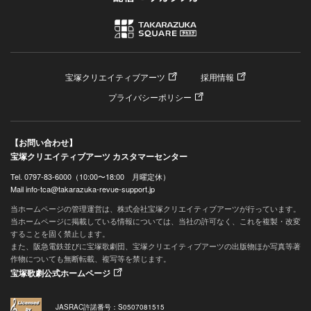
宝塚クリエイティブアーツ
採用情報
プライバシーポリシー
【お問い合わせ】
宝塚クリエイティブアーツ カスタマーセンター
Tel. 0797-83-6000（10:00〜18:00 月曜定休）
Mail info-tca@takarazuka-revue-support.jp
当ホームページの管理運営は、株式会社宝塚クリエイティブアーツが行っています。
当ホームページに掲載している情報については、当社の許可なく、これを複製・改変
することを固く禁止します。
また、阪急電鉄並びに宝塚歌劇団、宝塚クリエイティブアーツの出版物ほか写真等著
作物についても無断転載、複写等を禁じます。
宝塚歌劇公式ホームページ
JASRAC許諾番号：S0507081515