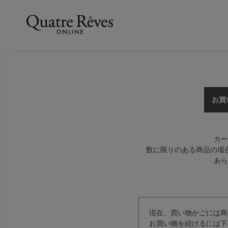
お買
カー
数に限りのある商品の場
あら
現在、買い物かごには商
お買い物を続けるには下