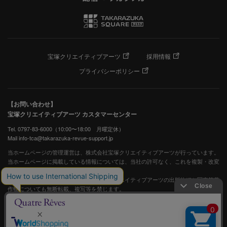
宝塚クリエイティブアーツ
採用情報
プライバシーポリシー
【お問い合わせ】
宝塚クリエイティブアーツ カスタマーセンター
Tel. 0797-83-6000（10:00〜18:00 月曜定休）
Mail info-tca@takarazuka-revue-support.jp
当ホームページの管理運営は、株式会社宝塚クリエイティブアーツが行っています。
当ホームページに掲載している情報については、当社の許可なく、これを複製・改変
することを固く禁止します。
また、阪急電鉄並びに宝塚歌劇団、宝塚クリエイティブアーツの出版物ほか写真等著
作物についても無断転載、複写等を禁じます。
宝塚歌劇公式ホームページ
JASRAC許諾番号：S0507081515