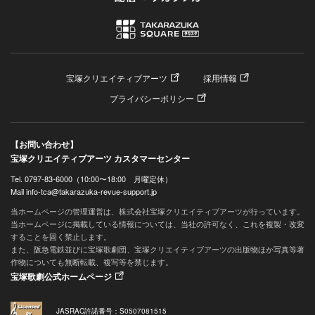
宝塚クリエイティブアーツ
採用情報
プライバシーポリシー
【お問い合わせ】
宝塚クリエイティブアーツ カスタマーセンター
Tel. 0797-83-6000（10:00〜18:00 月曜定休）
Mail info-tca@takarazuka-revue-support.jp
当ホームページの管理運営は、株式会社宝塚クリエイティブアーツが行っています。
当ホームページに掲載している情報については、当社の許可なく、これを複製・改変
することを固く禁止します。
また、阪急電鉄並びに宝塚歌劇団、宝塚クリエイティブアーツの出版物ほか写真等著
作物についても無断転載、複写等を禁じます。
宝塚歌劇公式ホームページ
JASRAC許諾番号：S0507081515