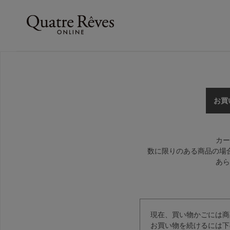
お買
カー
数に限りのある商品の場
あら
現在、買い物かごには商
お買い物を続けるには下