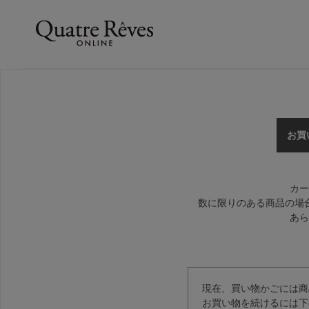
お買
カー
数に限りのある商品の場
あら
現在、買い物かごには商
お買い物を続けるには下