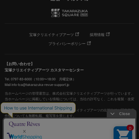
宝塚クリエイティブアーツ
採用情報
プライバシーポリシー
【お問い合わせ】
宝塚クリエイティブアーツ カスタマーセンター
Tel. 0797-83-6000（10:00〜18:00 月曜定休）
Mail info-tca@takarazuka-revue-support.jp
当ホームページの管理運営は、株式会社宝塚クリエイティブアーツが行っています。
当ホームページに掲載している情報については、当社の許可なく、これを複製・改変
することを固く禁止します。
また、阪急電鉄並びに宝塚歌劇団、宝塚クリエイティブアーツの出版物ほか写真等著
作物についても無断転載、複写等を禁じます。
宝塚歌劇公式ホームページ
JASRAC許諾番号：S0507081515