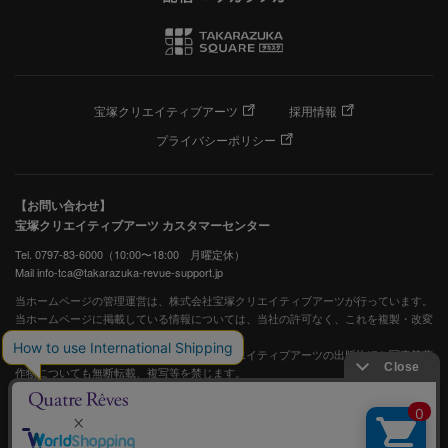
宝塚クリエイティブアーツ
採用情報
プライバシーポリシー
【お問い合わせ】
宝塚クリエイティブアーツ カスタマーセンター
Tel. 0797-83-6000（10:00〜18:00 月曜定休）
Mail info-tca@takarazuka-revue-support.jp
当ホームページの管理運営は、株式会社宝塚クリエイティブアーツが行っています。
当ホームページに掲載している情報については、当社の許可なく、これを複製・改変
することを固く禁止します。
また、阪急電鉄並びに宝塚歌劇団、宝塚クリエイティブアーツの出版物ほか写真等著
作物についても無断転載、複写等を禁じます。
宝塚歌劇公式ホームページ
JASRAC許諾番号：S0507081515