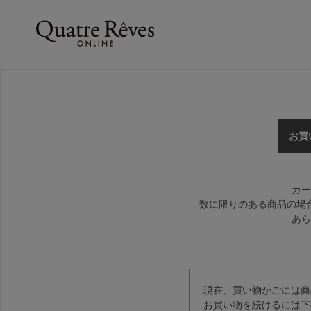
お買
カー
数に限りのある商品の場
あら
現在、買い物かごには商
お買い物を続けるには下