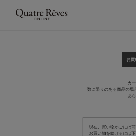
お買
カー
数に限りのある商品の場
あら
現在、買い物かごには商
お買い物を続けるには下