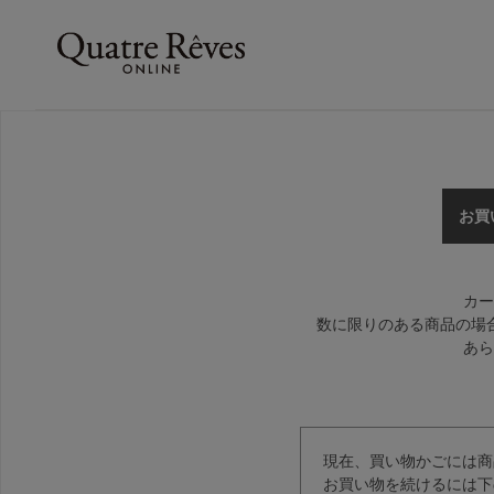
お買
カー
数に限りのある商品の場
あら
現在、買い物かごには商
お買い物を続けるには下