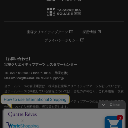
宝塚クリエイティブアーツ
採用情報
プライバシーポリシー
【お問い合わせ】
宝塚クリエイティブアーツ カスタマーセンター
Tel. 0797-83-6000（10:00〜18:00 月曜定休）
Mail info-tca@takarazuka-revue-support.jp
当ホームページの管理運営は、株式会社宝塚クリエイティブアーツが行っています。
当ホームページに掲載している情報については、当社の許可なく、これを複製・改変
することを固く禁止します。
また、阪急電鉄並びに宝塚歌劇団、宝塚クリエイティブアーツの出版物ほか写真等著
作物についても無断転載、複写等を禁じます。
宝塚歌劇公式ホームページ
JASRAC許諾番号：S0507081515