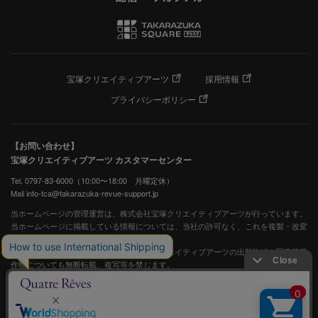
宝塚クリエイティブアーツ
採用情報
プライバシーポリシー
【お問い合わせ】
宝塚クリエイティブアーツ カスタマーセンター
Tel. 0797-83-6000（10:00〜18:00 月曜定休）
Mail info-tca@takarazuka-revue-support.jp
当ホームページの管理運営は、株式会社宝塚クリエイティブアーツが行っています。
当ホームページに掲載している情報については、当社の許可なく、これを複製・改変
することを固く禁止します。
また、阪急電鉄並びに宝塚歌劇団、宝塚クリエイティブアーツの出版物ほか写真等著
作物についても無断転載、複写等を禁じます。
宝塚歌劇公式ホームページ
JASRAC許諾番号：S0507081515