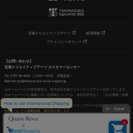
宝塚クリエイティブアーツ
採用情報
プライバシーポリシー
【お問い合わせ】
宝塚クリエイティブアーツ カスタマーセンター
Tel. 0797-83-6000（10:00〜18:00 月曜定休）
Mail info-tca@takarazuka-revue-support.jp
当ホームページの管理運営は、株式会社宝塚クリエイティブアーツが行っています。
当ホームページに掲載している情報については、当社の許可なく、これを複製・改変
することを固く禁止します。
また、阪急電鉄並びに宝塚歌劇団、宝塚クリエイティブアーツの出版物ほか写真等著
作物についても無断転載、複写等を禁じます。
宝塚歌劇公式ホームページ
JASRAC許諾番号：S0507081515