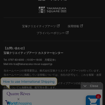
宝塚クリエイティブアーツ
採用情報
プライバシーポリシー
【お問い合わせ】
宝塚クリエイティブアーツ カスタマーセンター
Tel. 0797-83-6000（10:00〜18:00 月曜定休）
Mail info-tca@takarazuka-revue-support.jp
当ホームページの管理運営は、株式会社宝塚クリエイティブアーツが行っています。
当ホームページに掲載している情報については、当社の許可なく、これを複製・改変
することを固く禁止します。
また、阪急電鉄並びに宝塚歌劇団、宝塚クリエイティブアーツの出版物ほか写真等著
作物についても無断転載、複写等を禁じます。
宝塚歌劇公式ホームページ
JASRAC許諾番号：S0507081515