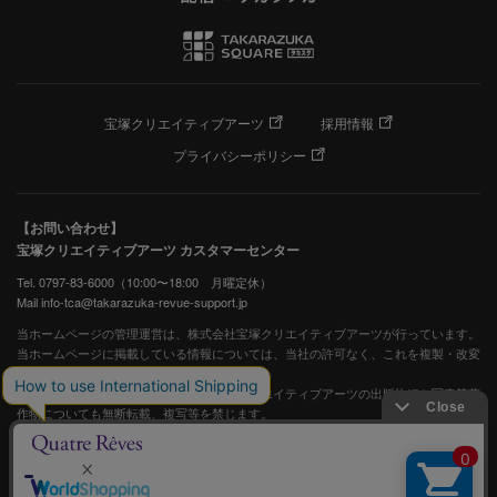
宝塚クリエイティブアーツ
採用情報
プライバシーポリシー
【お問い合わせ】
宝塚クリエイティブアーツ カスタマーセンター
Tel. 0797-83-6000（10:00〜18:00 月曜定休）
Mail info-tca@takarazuka-revue-support.jp
当ホームページの管理運営は、株式会社宝塚クリエイティブアーツが行っています。
当ホームページに掲載している情報については、当社の許可なく、これを複製・改変
することを固く禁止します。
また、阪急電鉄並びに宝塚歌劇団、宝塚クリエイティブアーツの出版物ほか写真等著
作物についても無断転載、複写等を禁じます。
宝塚歌劇公式ホームページ
JASRAC許諾番号：S0507081515