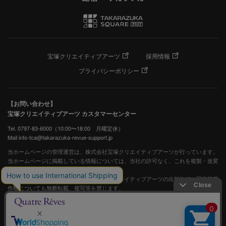
宝塚クリエイティブアーツ
採用情報
プライバシーポリシー
【お問い合わせ】
宝塚クリエイティブアーツ カスタマーセンター
Tel. 0797-83-6000（10:00〜18:00 月曜定休）
Mail info-tca@takarazuka-revue-support.jp
当ホームページの管理運営は、株式会社宝塚クリエイティブアーツが行っています。
当ホームページに掲載している情報については、当社の許可なく、これを複製・改変
することを固く禁止します。
また、阪急電鉄並びに宝塚歌劇団、宝塚クリエイティブアーツの出版物ほか写真等著
作物についても無断転載、複写等を禁じます。
宝塚歌劇公式ホームページ
JASRAC許諾番号：S0507081515