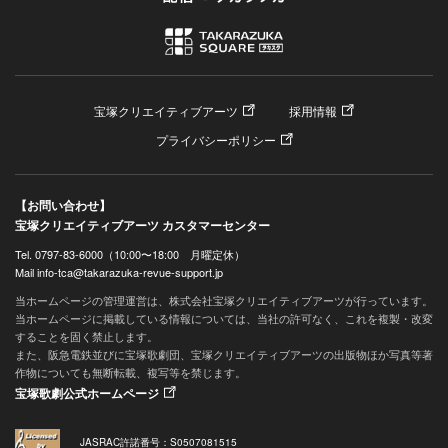
宝塚クリエイティブアーツ
採用情報
プライバシーポリシー
【お問い合わせ】
宝塚クリエイティブアーツ カスタマーセンター
Tel. 0797-83-6000（10:00〜18:00 月曜定休）
Mail info-tca@takarazuka-revue-support.jp
当ホームページの管理運営は、株式会社宝塚クリエイティブアーツが行っています。
当ホームページに掲載している情報については、当社の許可なく、これを複製・改変
することを固く禁止します。
また、阪急電鉄並びに宝塚歌劇団、宝塚クリエイティブアーツの出版物ほか写真等著
作物についても無断転載、複写等を禁じます。
宝塚歌劇公式ホームページ
JASRAC許諾番号：S0507081515