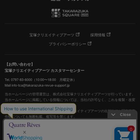
宝塚クリエイティブアーツ
採用情報
プライバシーポリシー
【お問い合わせ】
宝塚クリエイティブアーツ カスタマーセンター
Tel. 0797-83-6000（10:00〜18:00 月曜定休）
Mail info-tca@takarazuka-revue-support.jp
当ホームページの管理運営は、株式会社宝塚クリエイティブアーツが行っています。
当ホームページに掲載している情報については、当社の許可なく、これを複製・改変
することを固く禁止します。
また、阪急電鉄並びに宝塚歌劇団、宝塚クリエイティブアーツの出版物ほか写真等著
作物についても無断転載、複写等を禁じます。
宝塚歌劇公式ホームページ
JASRAC許諾番号：S0507081515