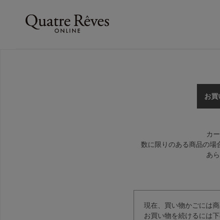
お買
カー
数に限りのある商品の場
あら
現在、買い物かごには商
お買い物を続けるには下