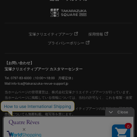
宝塚クリエイティブアーツ
採用情報
プライバシーポリシー
【お問い合わせ】
宝塚クリエイティブアーツ カスタマーセンター
Tel. 0797-83-6000（10:00〜18:00 月曜定休）
Mail info-tca@takarazuka-revue-support.jp
当ホームページの管理運営は、株式会社宝塚クリエイティブアーツが行っています。
当ホームページに掲載している情報については、当社の許可なく、これを複製・改変
することを固く禁止します。
また、阪急電鉄並びに宝塚歌劇団、宝塚クリエイティブアーツの出版物ほか写真等著
作物についても無断転載、複写等を禁じます。
宝塚歌劇公式ホームページ
JASRAC許諾番号：S0507081515