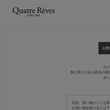
お買
カー
数に限りのある商品の場
あら
現在、買い物かごには商
お買い物を続けるには下