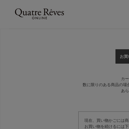
お買
カー
数に限りのある商品の場
あら
現在、買い物かごには商
お買い物を続けるには下