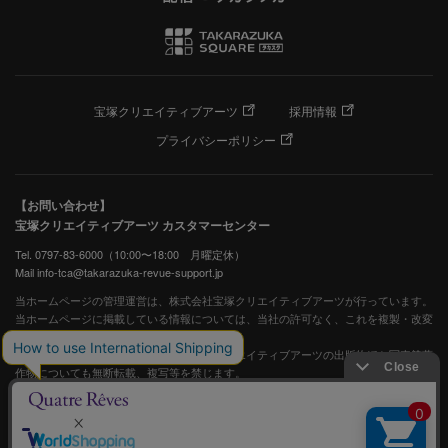
宝塚クリエイティブアーツ
採用情報
プライバシーポリシー
【お問い合わせ】
宝塚クリエイティブアーツ カスタマーセンター
Tel. 0797-83-6000（10:00〜18:00 月曜定休）
Mail info-tca@takarazuka-revue-support.jp
当ホームページの管理運営は、株式会社宝塚クリエイティブアーツが行っています。
当ホームページに掲載している情報については、当社の許可なく、これを複製・改変
することを固く禁止します。
また、阪急電鉄並びに宝塚歌劇団、宝塚クリエイティブアーツの出版物ほか写真等著
作物についても無断転載、複写等を禁じます。
宝塚歌劇公式ホームページ
JASRAC許諾番号：S0507081515